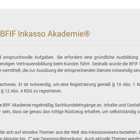
 BFIF Inkasso Akademie®
anspruchsvolle Aufgaben. Sie erfordern eine gründliche Ausbildung 
otwendigen Vertrauensbildung beim Kunden führt. Deshalb wurde die BFI
e vermittelt, die zur Ausübung der entsprechenden Dienste notwendig sin
achweis. Er ist notwendig, um eine Registrierung gemäß § 10 Abs. 1 N
ß § 12 Abs. 4 RDG zu registrieren.
 BfiF Akademie regelmäßig Sachkundelehrgänge an. Inhalte und Gestaltun
r sein, dass sie genau das nötige Rüstzeug erhalten, um selbstständig
ie sich auf einzelne Themen aus der Welt des Inkassowesens beziehen. D
“ wie Akquise bis „Z“ wie Zwangsvollstreckung. Auch aktuelle Themen werde