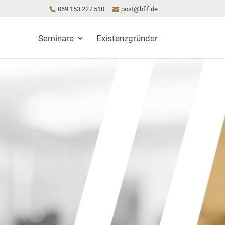
069 153 227 510
post@bfif.de
Seminare
Existenzgründer