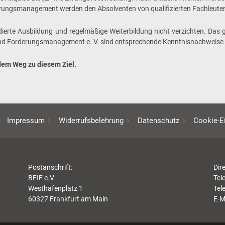
rungsmanagement werden den Absolventen von qualifizierten Fachleuten 
ndierte Ausbildung und regelmäßige Weiterbildung nicht verzichten. Das g
und Forderungsmanagement e. V. sind entsprechende Kenntnisnachweise 
dem Weg zu diesem Ziel.
Impressum
Widerrufsbelehrung
Datenschutz
Cookie-E
Postanschrift:
Dir
BFIF e.V.
Tel
Westhafenplatz 1
Tel
60327 Frankfurt am Main
E-M